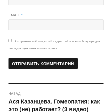
EMAIL
*
Сохранить моё имя, email и адрес сайта в этом браузере для
последующих моих комментариев.
Навигация
НАЗАД
по
Ася Казанцева. Гомеопатия: как
Предыдущая
это (не) работает? (3 видео)
запись:
записям